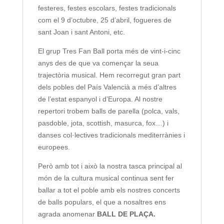
festeres, festes escolars, festes tradicionals
com el 9 d’octubre, 25 d’abril, fogueres de
sant Joan i sant Antoni, etc.
El grup Tres Fan Ball porta més de vint-i-cinc
anys des de que va començar la seua
trajectòria musical. Hem recorregut gran part
dels pobles del País Valencià a més d’altres
de l’estat espanyol i d’Europa. Al nostre
repertori trobem balls de parella (polca, vals,
pasdoble, jota, scottish, masurca, fox…) i
danses col·lectives tradicionals mediterrànies i
europees.
Però amb tot i això la nostra tasca principal al
món de la cultura musical continua sent fer
ballar a tot el poble amb els nostres concerts
de balls populars, el que a nosaltres ens
agrada anomenar
BALL DE PLAÇA.