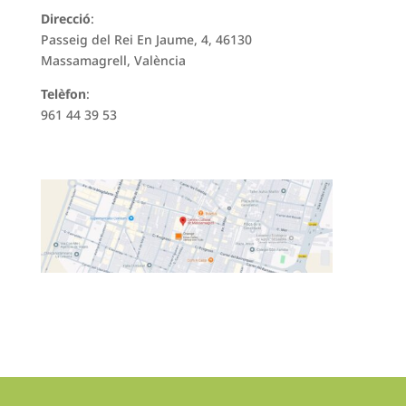
Direcció
:
Passeig del Rei En Jaume, 4, 46130
Massamagrell, València
Telèfon
:
961 44 39 53