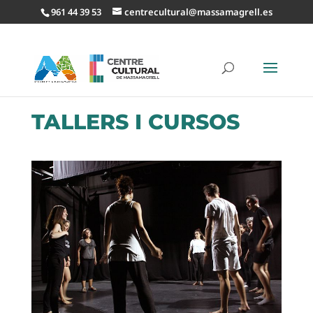
961 44 39 53
centrecultural@massamagrell.es
TALLERS I CURSOS