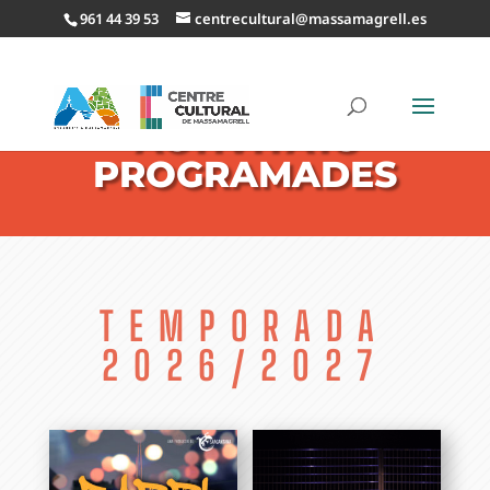
961 44 39 53
centrecultural@massamagrell.es
ACTIVITATS
PROGRAMADES
TEMPORADA
2026/2027