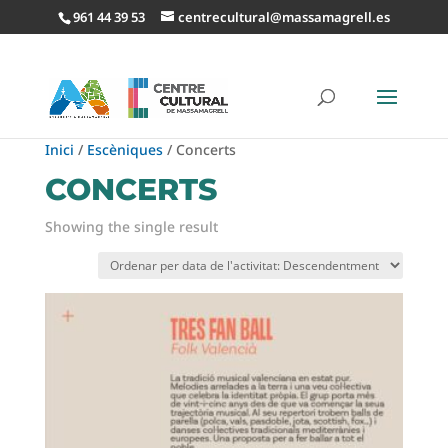
961 44 39 53
centrecultural@massamagrell.es
Inici
/
Escèniques
/ Concerts
CONCERTS
Showing the single result